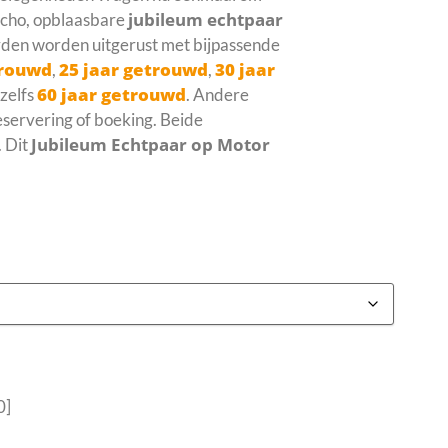
jubileum echtpaar
macho, opblaasbare
rden worden uitgerust met bijpassende
trouwd
25 jaar getrouwd
30 jaar
,
,
60 jaar getrouwd
 zelfs
. Andere
reservering of boeking. Beide
Jubileum Echtpaar op Motor
. Dit
0]