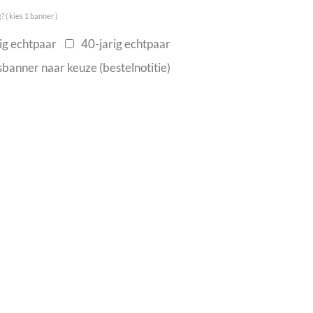
 ( kies 1 banner )
ig echtpaar
40-jarig echtpaar
sbanner naar keuze (bestelnotitie)