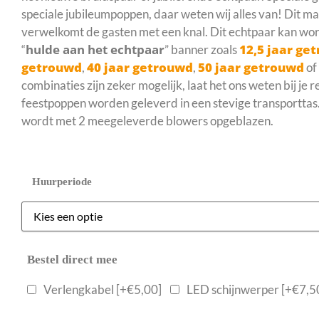
speciale jubileumpoppen, daar weten wij alles van! Dit 
verwelkomt de gasten met een knal. Dit echtpaar kan wo
hulde aan het echtpaar
12,5 jaar ge
“
” banner zoals
getrouwd
40 jaar getrouwd
50 jaar getrouwd
,
,
of
combinaties zijn zeker mogelijk, laat het ons weten bij je 
feestpoppen worden geleverd in een stevige transporttas
wordt met 2 meegeleverde blowers opgeblazen.
Huurperiode
Bestel direct mee
Verlengkabel
[+€5,00]
LED schijnwerper
[+€7,5