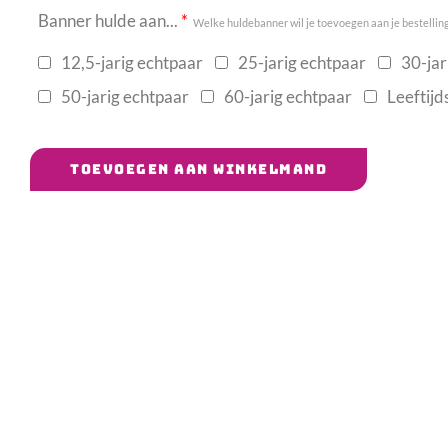
Banner hulde aan...
*
Welke huldebanner wil je toevoegen aan je bestelling?
12,5-jarig echtpaar
25-jarig echtpaar
30-jar
50-jarig echtpaar
60-jarig echtpaar
Leeftijd
TOEVOEGEN AAN WINKELMAND