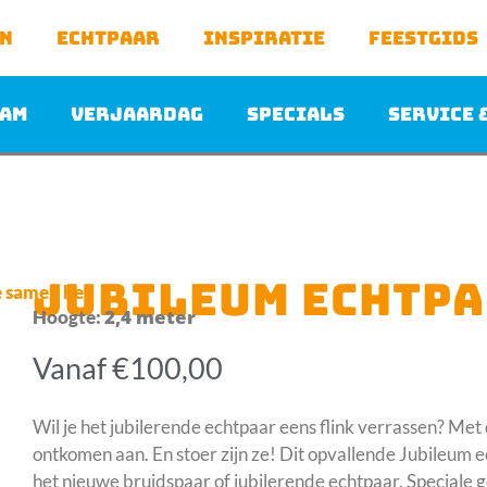
en
Echtpaar
Inspiratie
Feestgids
am
Verjaardag
Specials
Service 
JUBILEUM ECHTPA
2,4 meter
Hoogte:
Vanaf
€
100,00
Wil je het jubilerende echtpaar eens flink verrassen? Met 
ontkomen aan. En stoer zijn ze! Dit opvallende Jubileum ec
het nieuwe bruidspaar of jubilerende echtpaar. Special