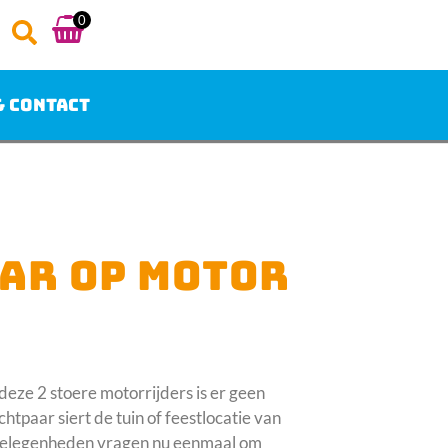
0
& Contact
AR OP MOTOR
deze 2 stoere motorrijders is er geen
htpaar siert de tuin of feestlocatie van
e gelegenheden vragen nu eenmaal om