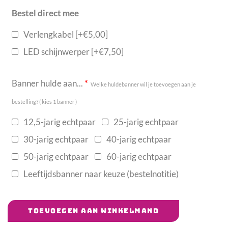
Bestel direct mee
Verlengkabel
[+€5,00]
LED schijnwerper
[+€7,50]
Banner hulde aan...
*
Welke huldebanner wil je toevoegen aan je
bestelling? ( kies 1 banner )
12,5-jarig echtpaar
25-jarig echtpaar
30-jarig echtpaar
40-jarig echtpaar
50-jarig echtpaar
60-jarig echtpaar
Leeftijdsbanner naar keuze (bestelnotitie)
TOEVOEGEN AAN WINKELMAND