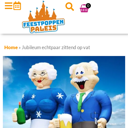
0
Home
»
Jubileum echtpaar zittend op vat