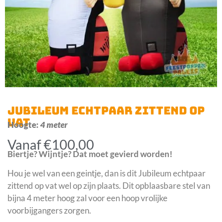
JUBILEUM ECHTPAAR ZITTEND OP
VAT
Hoogte:
4 meter
Vanaf
€
100,00
Biertje? Wijntje? Dat moet gevierd worden!
Hou je wel van een geintje, dan is dit Jubileum echtpaar
zittend op vat wel op zijn plaats. Dit opblaasbare stel van
bijna 4 meter hoog zal voor een hoop vrolijke
voorbijgangers zorgen.