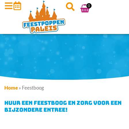
0
Home
»
Feestboog
HUUR EEN FEESTBOOG EN ZORG VOOR EEN
BIJZONDERE ENTREE!