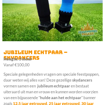
JUBILEUM ECHTPAAR –
SKYDANCERS
Hoogte:
3 meter
Vanaf
€
100,00
Speciale gelegenheden vragen om speciale feestpoppen,
daar weten wij alles van! Deze gezellige
skydancers
vormen samen een
jubileum echtpaar
en bestaat
uiteraard uit man en vrouw en kunnen worden voorzien
van een bijpassende “
hulde aan het echtpaar
” banner
zoals
12,5 jaar getrouwd
,
25 jaar getrouwd
,
30 jaar