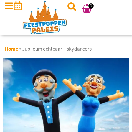
0
Home
»
Jubileum echtpaar – skydancers