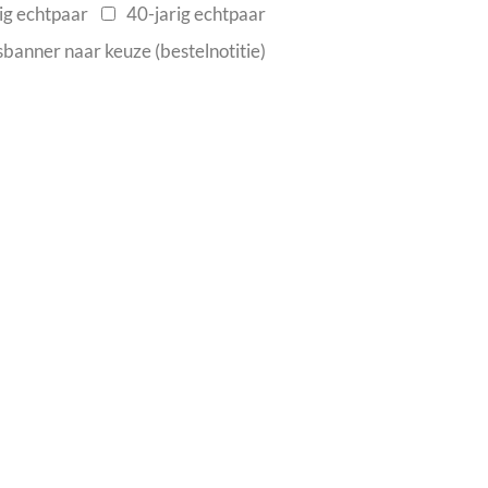
ig echtpaar
40-jarig echtpaar
sbanner naar keuze (bestelnotitie)