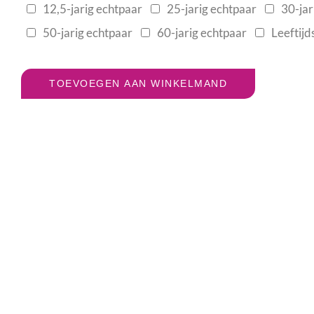
12,5-jarig echtpaar
25-jarig echtpaar
30-jar
50-jarig echtpaar
60-jarig echtpaar
Leeftijd
TOEVOEGEN AAN WINKELMAND