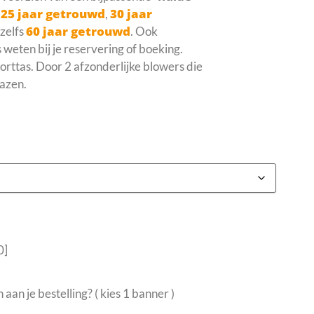
25 jaar getrouwd
30 jaar
,
,
60 jaar getrouwd
 zelfs
. Ook
 weten bij je reservering of boeking.
rttas. Door 2 afzonderlijke blowers die
azen.
0]
an je bestelling? ( kies 1 banner )