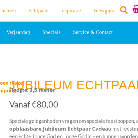
ensioen
Echtpaar
Inspiratie
Feestgids
Verjaardag
Specials
Service & Contact
JUBILEUM ECHTPA
3,5 meter
Hoogte:
Vanaf
€
80,00
Speciale gelegenheden vragen om speciale feestpoppen, da
opblaasbare Jubileum Echtpaar Cadeau
met feestmu
een echte Jonge God en Jonge Godin – en kunnen worden 