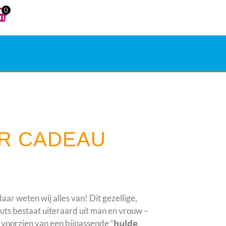
0
AR CADEAU
ar weten wij alles van! Dit gezellige,
ts bestaat uiteraard uit man en vrouw –
hulde
voorzien van een bijpassende “