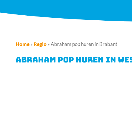
Home
»
Regio
»
Abraham pop huren in Brabant
ABRAHAM POP HUREN IN WES