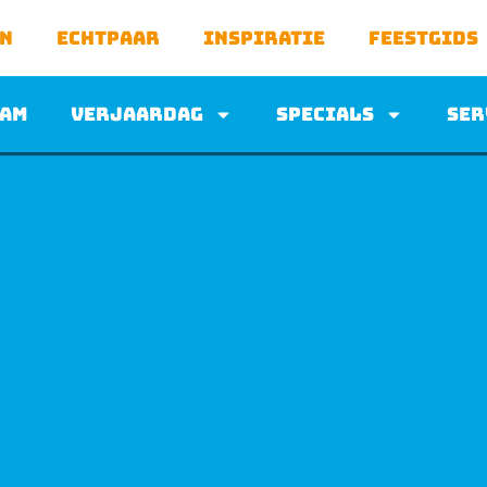
en
Echtpaar
Inspiratie
Feestgids
am
Verjaardag
Specials
Ser