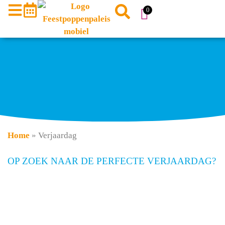
0
Home
»
Verjaardag
OP ZOEK NAAR DE PERFECTE VERJAARDAG?