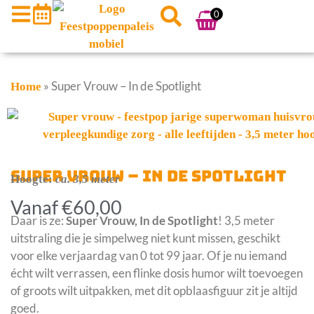
0
»
Super Vrouw – In de Spotlight
Home
SUPER VROUW – IN DE SPOTLIGHT
Hoogte:
ca. 3,5 meter
Vanaf
€
60,00
Daar is ze:
Super Vrouw, In de Spotlight
! 3,5 meter
uitstraling die je simpelweg niet kunt missen, geschikt
voor elke verjaardag van 0 tot 99 jaar. Of je nu iemand
écht wilt verrassen, een flinke dosis humor wilt toevoegen
of groots wilt uitpakken, met dit opblaasfiguur zit je altijd
goed.