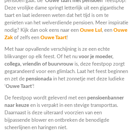
pensioen gaat: de ‘
Ouwe Taart met pensioen
‘ feestpop!
Deze vrolijke dame springt letterlijk uit een gigantische
taart en laat iedereen weten dat het tijd is om te
genieten van het welverdiende pensioen. Meer inspiratie
nodig? Kijk dan ook eens naar een
Ouwe Lul
, een
Ouwe
Zak
of zelfs een
Ouwe Taart
!
Met haar opvallende verschijning is ze een echte
blikvanger op elk feest. Of het nu
voor je moeder,
collega, vriendin of buurvrouw
is, deze feestpop zorgt
gegarandeerd voor een glimlach. Laat het feest beginnen
en zet de
pensionada
in het zonnetje met deze ludieke
‘
Ouwe Taart
‘!
De feestpop wordt geleverd met een
pensioenbanner
naar keuze
en is verpakt in een stevige transporttas.
Daarnaast is deze uiteraard voorzien van een
bijpassende blower en ontbreken de benodigde
scheerlijnen en haringen niet.