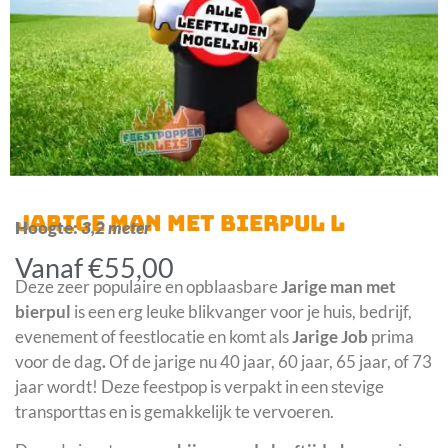
JARIGE MAN MET BIERPUL L
Hoogte:
3,2 meter
Vanaf
€
55,00
Deze zeer populaire en opblaasbare
Jarige man met
bierpul
is een erg leuke blikvanger voor je huis, bedrijf,
evenement of feestlocatie en komt als
Jarige Job
prima
voor de dag
.
Of de jarige nu 40 jaar, 60 jaar, 65 jaar, of 73
jaar wordt! Deze feestpop is verpakt in een stevige
transporttas en is gemakkelijk te vervoeren.