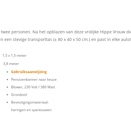
t twee personen. Na het opblazen van deze vrolijke Hippe Vrouw di
een stevige transporttas (± 80 x 40 x 50 cm.) en past in elke auto!
1,5 x 1,5 meter
3,8 meter
Gebruiksaanwijzing
Pensioenbanner naar keuze
Blower, 230 Volt / 380 Watt
Grondzeil
Bevestigingsmateriaal:
haringen en spantouwen