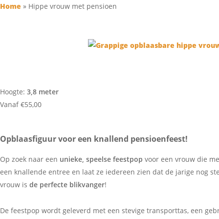
Home
»
Hippe vrouw met pensioen
HIPPE VROUW MET P
Hoogte:
3,8 meter
Vanaf
€
55,00
Opblaasfiguur voor een knallend pensioenfeest!
Op zoek naar een
unieke, speelse feestpop
voor een vrouw die me
een knallende entree en laat ze iedereen zien dat de jarige nog st
vrouw is
de perfecte blikvanger
!
De feestpop wordt geleverd met een stevige transporttas, een geb