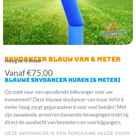
SKYDANCER BLAUW VAN 6 METER
Hoogte:
6 meter
Vanaf
€
75,00
BLAUWE SKYDANCER HUREN (6 METER)
Op zoek naar een opvallende blikvanger voor uw
evenement? Deze blauwe skydancer van maar liefst 6
meter hoog zorgt gegarandeerd voor veel bekijks! Met
zijn zwaaiende armen en dansende bewegingen trekt hij
direct de aandacht van bezoekers en voorbijgangers.
DEZE SKYDANCER IS EEN POPULAIRE KEUZE VOOR: