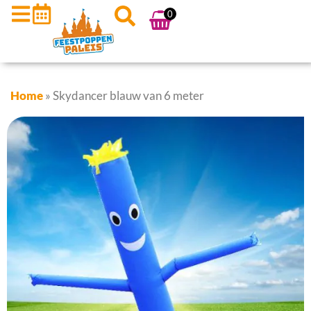
0
Home
»
Skydancer blauw van 6 meter