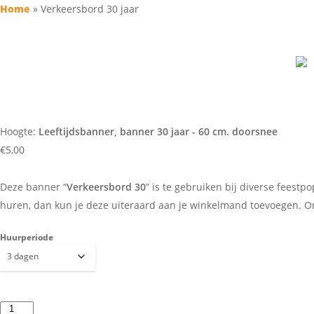
Home
»
Verkeersbord 30 jaar
VERKEERSBORD 30 J
Hoogte:
Leeftijdsbanner, banner 30 jaar - 60 cm. doorsnee
€
5,00
Deze banner “
Verkeersbord 30
” is te gebruiken bij diverse feestp
huren, dan kun je deze uiteraard aan je winkelmand toevoegen. O
Huurperiode