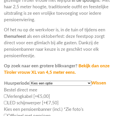
gezellige Tiroler vrouw met wijnpul
in de spotlight
! Met
haar 2,5 meter hoogte, traditionele outfit en feestelijke
uitstraling is ze een vrolijke toevoeging voor iedere
pensioenviering.
Of het nu op de werkvloer is, in de tuin of tijdens een
themafeest
als een oktoberfest: deze feestpop zorgt
direct voor een glimlach bij alle gasten. Dankzij de
pensioenbanner naar keuze is ze geschikt voor elk
pensioenfeestje.
Op zoek naar een grotere blikvanger?
Bekijk dan onze
Tiroler vrouw XL van 4,5 meter eens.
Wissen
Huurperiode
Bestel direct mee
Verlengkabel
[+€5,00]
LED schijnwerper
[+€7,50]
Kies een pensioenbanner (incl.)
*
Zie foto's
Officieel met pensioen